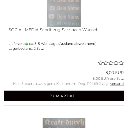
SO­CIAL MEDIA Schrift­zug Satz nach Wunsch
Lieferzeit:
ca. 3-5 Werktage
(Ausland abweichend)
Lagerbestand: 2 Satz
8,00 EUR
8,00 EUR pro Satz
Kein Steuerausweis gem. Kleinuntern.-Reg. §19 UStG zzgl.
Versand
ZUM ARTIKEL